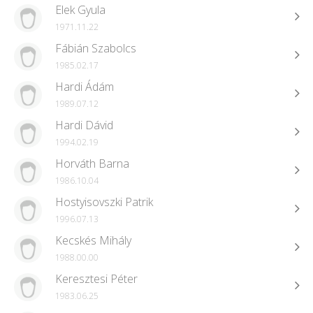
Elek Gyula
1971.11.22
Fábián Szabolcs
1985.02.17
Hardi Ádám
1989.07.12
Hardi Dávid
1994.02.19
Horváth Barna
1986.10.04
Hostyisovszki Patrik
1996.07.13
Kecskés Mihály
1988.00.00
Keresztesi Péter
1983.06.25