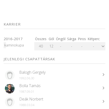
KARRIER
2016-2017
Összes
Gól
Öngól
Sárga
Piros
Kétperc
kaminokupa
40
12
-
-
-
-
JELENLEGI CSAPATTÁRSAK
Balogh Gergely
1992.06.30
Bolla Tamás
1987.09.01
Deák Norbert
1988.03.04