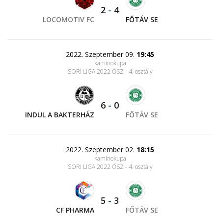
2
-
4
LOCOMOTIV FC
FŐTÁV SE
2022. Szeptember 09.
19:45
kaminokupa
SORI LIGA 2022 ŐSZ - 4. osztály
6
-
0
INDUL A BAKTERHÁZ
FŐTÁV SE
2022. Szeptember 02.
18:15
kaminokupa
SORI LIGA 2022 ŐSZ - 4. osztály
5
-
3
CF PHARMA
FŐTÁV SE