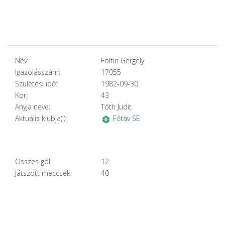
Név:
Foltin Gergely
Igazolásszám:
17055
Születési idő:
1982-09-30
Kor:
43
Anyja neve:
Tóth Judit
Aktuális klubja(i):
Főtáv SE
Összes gól:
12
Játszott meccsek:
40