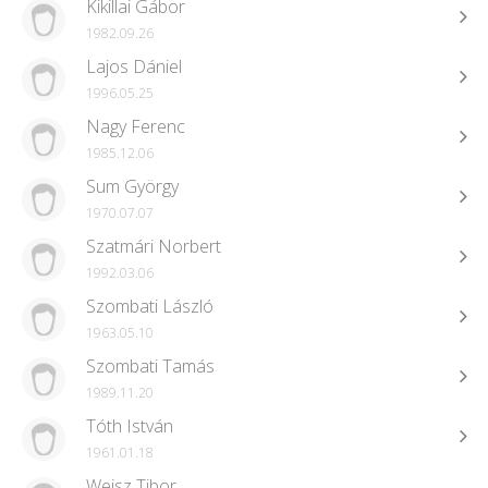
Kikillai Gábor
1982.09.26
Lajos Dániel
1996.05.25
Nagy Ferenc
1985.12.06
Sum György
1970.07.07
Szatmári Norbert
1992.03.06
Szombati László
1963.05.10
Szombati Tamás
1989.11.20
Tóth István
1961.01.18
Weisz Tibor