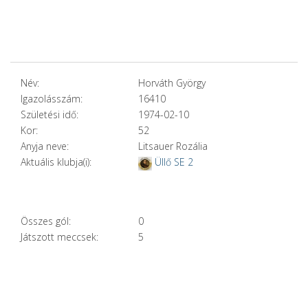
Név:
Horváth György
Igazolásszám:
16410
Születési idő:
1974-02-10
Kor:
52
Anyja neve:
Litsauer Rozália
Aktuális klubja(i):
Üllő SE 2
Összes gól:
0
Játszott meccsek:
5