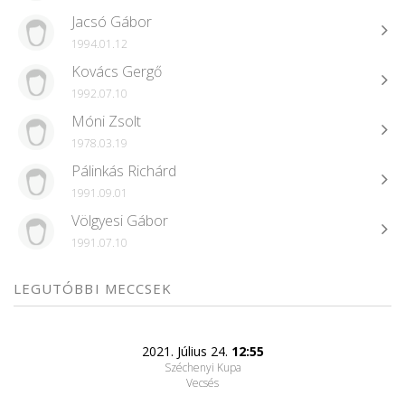
Jacsó Gábor
1994.01.12
Kovács Gergő
1992.07.10
Móni Zsolt
1978.03.19
Pálinkás Richárd
1991.09.01
Völgyesi Gábor
1991.07.10
LEGUTÓBBI MECCSEK
2021. Július 24.
12:55
Széchenyi Kupa
Vecsés