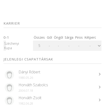
KARRIER
0-1
Összes
Gól
Öngól
Sárga
Piros
Kétperc
Széchenyi
5
-
-
-
-
-
Kupa
JELENLEGI CSAPATTÁRSAK
Dányi Róbert
1980.05.26
Horváth Szabolcs
2006.07.18
Horváth Zsolt
1982.06.28