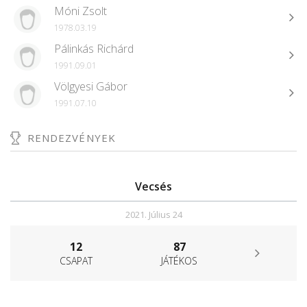
Móni Zsolt
1978.03.19
Pálinkás Richárd
1991.09.01
Völgyesi Gábor
1991.07.10
RENDEZVÉNYEK
Vecsés
2021. Július 24
12
87
CSAPAT
JÁTÉKOS