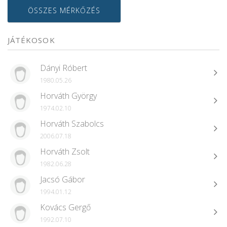
ÖSSZES MÉRKŐZÉS
JÁTÉKOSOK
Dányi Róbert
1980.05.26
Horváth György
1974.02.10
Horváth Szabolcs
2006.07.18
Horváth Zsolt
1982.06.28
Jacsó Gábor
1994.01.12
Kovács Gergő
1992.07.10