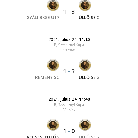
1
-
3
GYÁLI BKSE U17
ÜLLŐ SE 2
2021. Július 24.
11:15
B, Széchenyi Kupa
Vecsés
1
-
3
REMÉNY SC
ÜLLŐ SE 2
2021. Július 24.
11:40
B, Széchenyi Kupa
Vecsés
1
-
0
VECSÉSI EDZŐK
ÜLLŐ SE 2