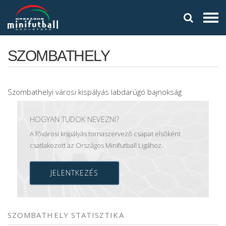
SZOMBATHELY
Szombathelyi városi kispályás labdarúgó bajnokság
HOGYAN TUDOK NEVEZNI?
A fővárosi kispályás tornaszervező csapat elsőként
csatlakozott az Országos Minifutball Ligához.
JELENTKEZÉS
SZOMBATHELY STATISZTIKA