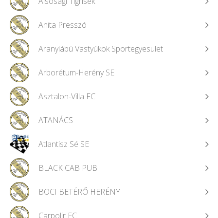
Alsósági Tigrisek
Anita Presszó
Aranylábú Vastyúkok Sportegyesület
Arborétum-Herény SE
Asztalon-Villa FC
ATANÁCS
Atlantisz Sé SE
BLACK CAB PUB
BOCI BETÉRŐ HERÉNY
Carpolir FC