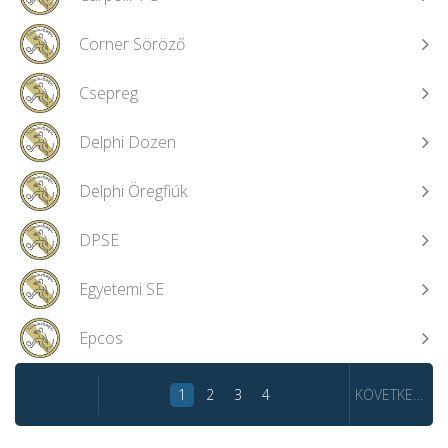
Corner Söröző
Csepreg
Delphi Dozen
Delphi Öregfiúk
DPSE
Egyetemi SE
Epcos
1
2
3
4
KÖVETKEZŐ