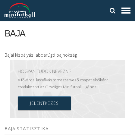
BAJA
Bajai kispályás labdarúgó bajnokság
HOGYAN TUDOK NEVEZNI?
A fővárosi kispályás tornaszervező csapat elsőként
csatlakozott az Országos Minifutball Ligához.
JELENTKEZÉS
BAJA STATISZTIKA