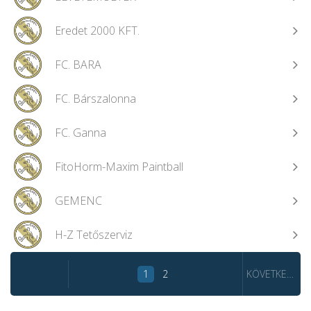
Eredet 2000 KFT.
FC. BARA
FC. Bárszalonna
FC. Ganna
FitoHorm-Maxim Paintball
GEMENC
H-Z Tetőszerviz
1
2
KÖVETKEZŐ