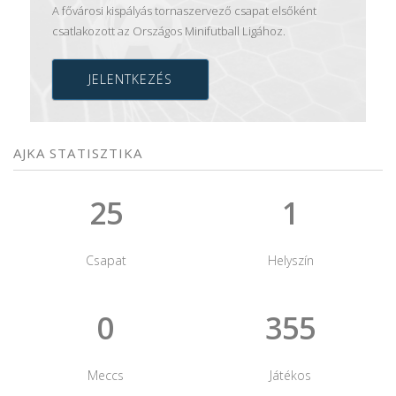
A fővárosi kispályás tornaszervező csapat elsőként
csatlakozott az Országos Minifutball Ligához.
JELENTKEZÉS
AJKA STATISZTIKA
25
1
Csapat
Helyszín
0
355
Meccs
Játékos