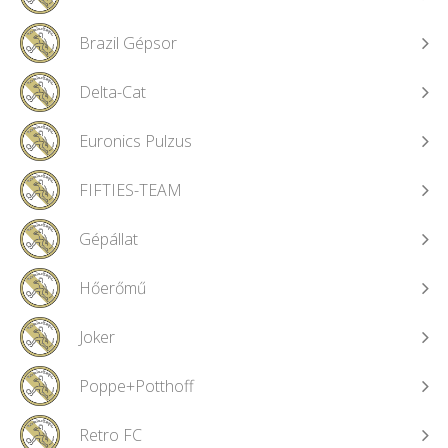
Brazil Gépsor
Delta-Cat
Euronics Pulzus
FIFTIES-TEAM
Gépállat
Hőerőmű
Joker
Poppe+Potthoff
Retro FC