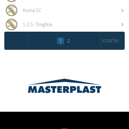
Roma SC
S.O.S. Öregfiúk
1
2
KÖVETKEZŐ