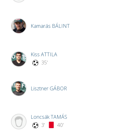
Kamarás
BÁLINT
Kiss
ATTILA
35'
Lisztner
GÁBOR
Loncsák
TAMÁS
3'
40'