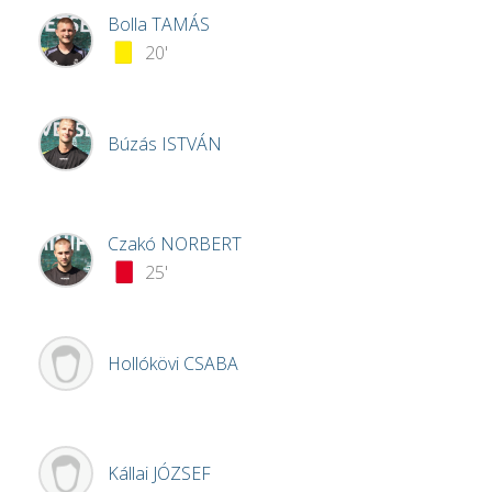
Bolla
TAMÁS
20'
Búzás
ISTVÁN
Czakó
NORBERT
25'
Hollókövi
CSABA
Kállai
JÓZSEF