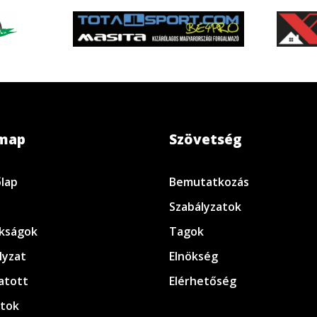
emap
Szövetség
lap
Bemutatkozás
Szabályzatok
kságok
Tagok
lyzat
Elnökség
atott
Elérhetőség
tok