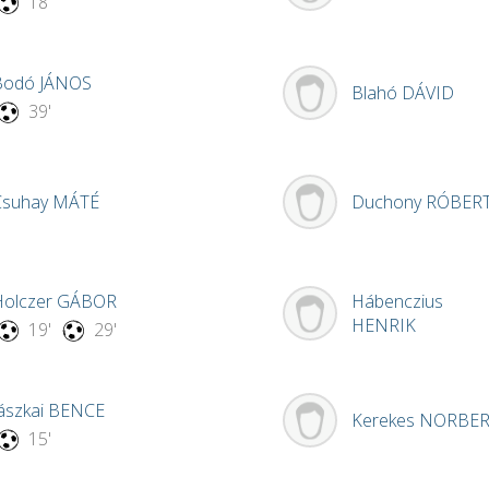
18'
Bodó
JÁNOS
Blahó
DÁVID
39'
Csuhay
MÁTÉ
Duchony
RÓBER
Hábenczius
Holczer
GÁBOR
HENRIK
19'
29'
ászkai
BENCE
Kerekes
NORBER
15'