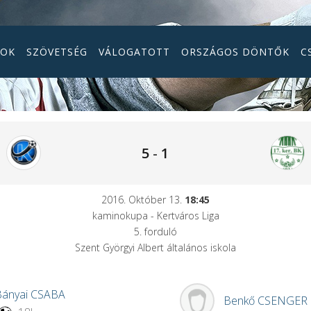
GOK
SZÖVETSÉG
VÁLOGATOTT
ORSZÁGOS DÖNTŐK
C
5
-
1
2016. Október 13.
18:45
kaminokupa - Kertváros Liga
5. forduló
Szent Györgyi Albert általános iskola
Bányai
CSABA
Benkő
CSENGER