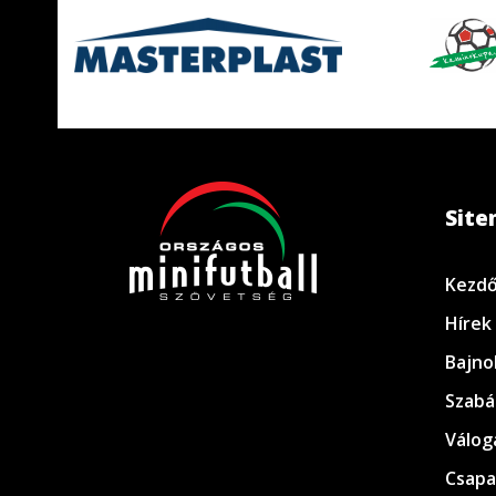
Sit
Kezdő
Hírek
Bajno
Szabá
Válog
Csapa