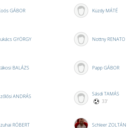
Koós
GÁBOR
Küzdy
MÁTÉ
Lukács
GYÖRGY
Nottny
RENATO
Rákosi
BALÁZS
Papp
GÁBOR
Sásdi
TAMÁS
zőlősi
ANDRÁS
33'
Szuhai
RÓBERT
Schleer
ZOLTÁN