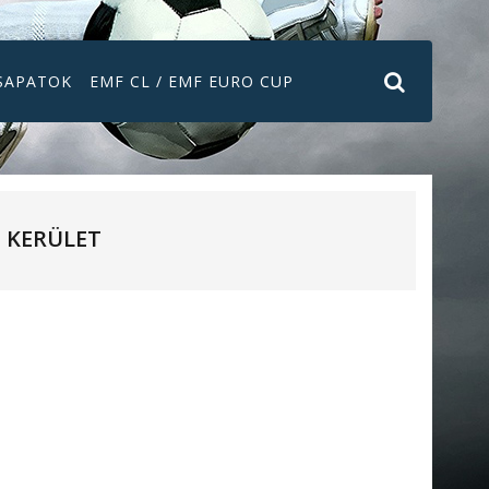
SAPATOK
EMF CL / EMF EURO CUP
KERÜLET