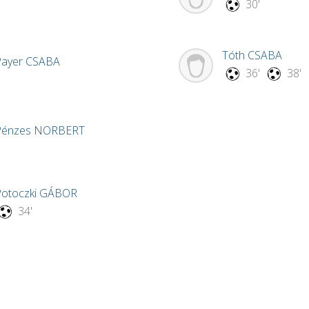
30'
Tóth
CSABA
Payer
CSABA
36'
38'
Pénzes
NORBERT
Potoczki
GÁBOR
34'