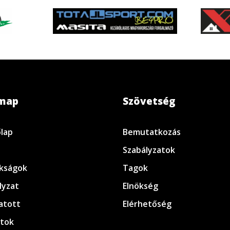
emap
Szövetség
lap
Bemutatkozás
Szabályzatok
kságok
Tagok
lyzat
Elnökség
atott
Elérhetőség
tok