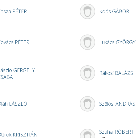
Kasza
PÉTER
Koós
GÁBOR
Kovács
PÉTER
Lukács
GYÖRGY
László
GERGELY
Rákosi
BALÁZS
CSABA
Oláh
LÁSZLÓ
Szőlősi
ANDRÁS
Szuhai
RÓBERT
Ottrok
KRISZTIÁN