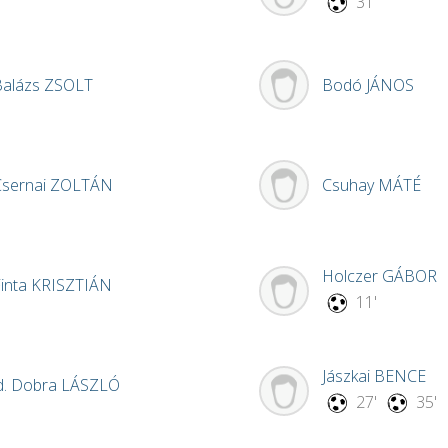
31'
Balázs
ZSOLT
Bodó
JÁNOS
Csernai
ZOLTÁN
Csuhay
MÁTÉ
Holczer
GÁBOR
inta
KRISZTIÁN
11'
Jászkai
BENCE
d. Dobra
LÁSZLÓ
27'
35'