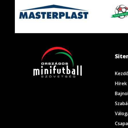
Sit
Kezdő
Hírek
Bajno
Szabá
Válog
Csapa