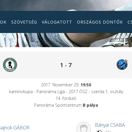
GOK
SZÖVETSÉG
VÁLOGATOTT
ORSZÁGOS DÖNTŐK
C
1
-
7
2017. November 29.
19:50
kaminokupa - Panoráma Liga - 2017 ŐSZ - szerda 1. osztály
14. forduló
Panoráma Sportcentrum
B pálya
Bányai
CSABA
Bajnok
GÁBOR