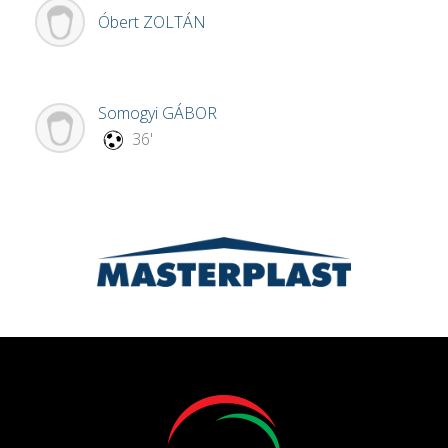
Óbert
ZOLTÁN
Somogyi
GÁBOR
36'