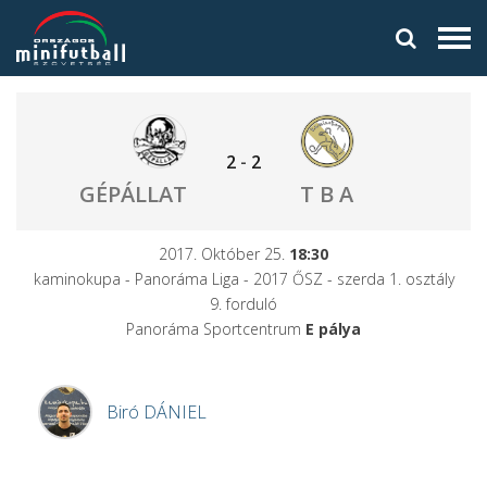
2
-
2
GÉPÁLLAT
T B A
2017. Október 25.
18:30
kaminokupa - Panoráma Liga - 2017 ŐSZ - szerda 1. osztály
9. forduló
Panoráma Sportcentrum
E pálya
Biró
DÁNIEL