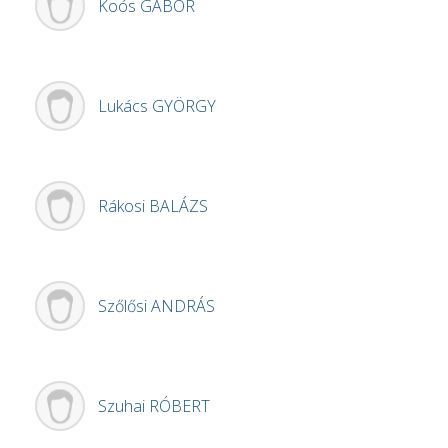
Koós
GÁBOR
Lukács
GYÖRGY
Rákosi
BALÁZS
Szőlősi
ANDRÁS
Szuhai
RÓBERT