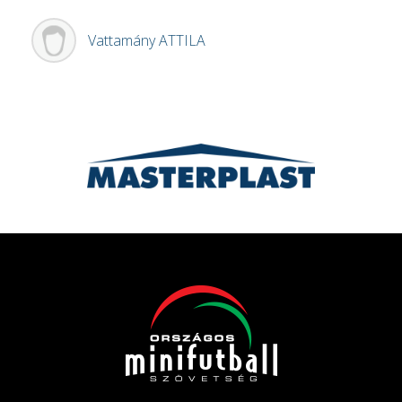
Vattamány
ATTILA