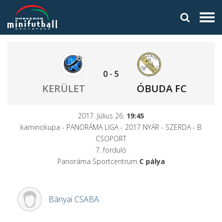
0
-
5
KERÜLET
ÓBUDA FC
2017. Július 26.
19:45
kaminokupa - PANORÁMA LIGA - 2017 NYÁR - SZERDA - B
CSOPORT
7. forduló
Panoráma Sportcentrum
C pálya
Bányai
CSABA