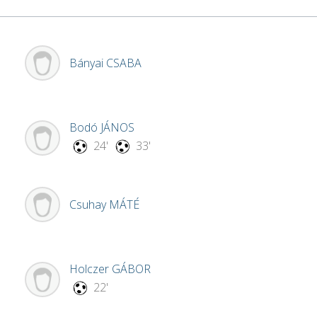
Bányai
CSABA
Bodó
JÁNOS
24'
33'
Csuhay
MÁTÉ
Holczer
GÁBOR
22'