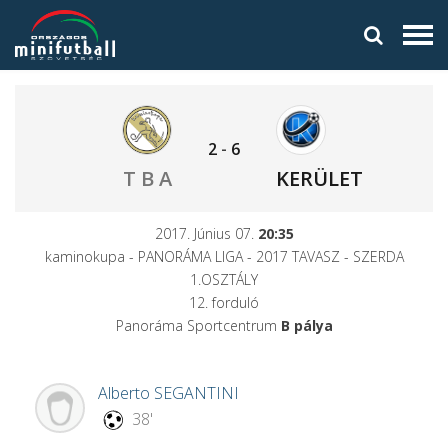
2
-
6
T B A
KERÜLET
2017. Június 07.
20:35
kaminokupa - PANORÁMA LIGA - 2017 TAVASZ - SZERDA
1.OSZTÁLY
12. forduló
Panoráma Sportcentrum
B pálya
Alberto
SEGANTINI
38'