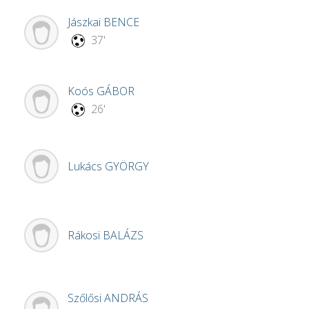
Jászkai
BENCE
37'
Koós
GÁBOR
26'
Lukács
GYÖRGY
Rákosi
BALÁZS
Szőlősi
ANDRÁS