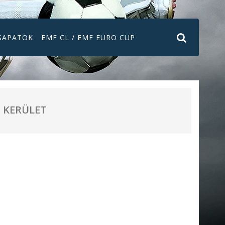
SAPATOK
EMF CL / EMF EURO CUP
KERÜLET