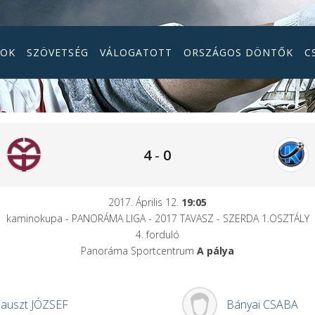
GOK
SZÖVETSÉG
VÁLOGATOTT
ORSZÁGOS DÖNTŐK
C
4
-
0
2017. Április 12.
19:05
kaminokupa - PANORÁMA LIGA - 2017 TAVASZ - SZERDA 1.OSZTÁLY
4. forduló
Panoráma Sportcentrum
A pálya
Fauszt
JÓZSEF
Bányai
CSABA