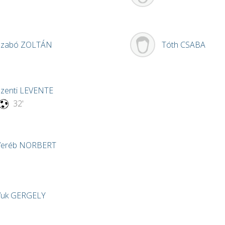
Szabó
ZOLTÁN
Tóth
CSABA
zenti
LEVENTE
32'
Veréb
NORBERT
Vuk
GERGELY