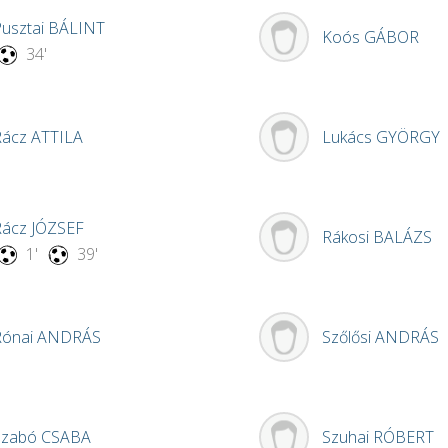
usztai
BÁLINT
Koós
GÁBOR
34'
Rácz
ATTILA
Lukács
GYÖRGY
Rácz
JÓZSEF
Rákosi
BALÁZS
1'
39'
Rónai
ANDRÁS
Szőlősi
ANDRÁS
Szabó
CSABA
Szuhai
RÓBERT