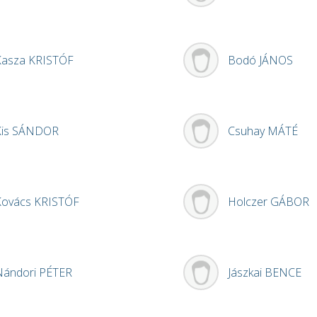
Kasza
KRISTÓF
Bodó
JÁNOS
Kis
SÁNDOR
Csuhay
MÁTÉ
Kovács
KRISTÓF
Holczer
GÁBOR
Nándori
PÉTER
Jászkai
BENCE