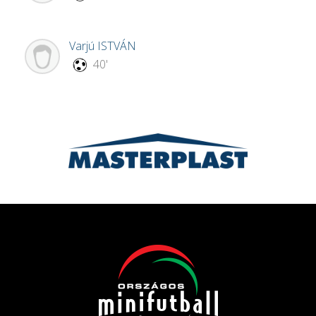
Varjú
ISTVÁN
40'