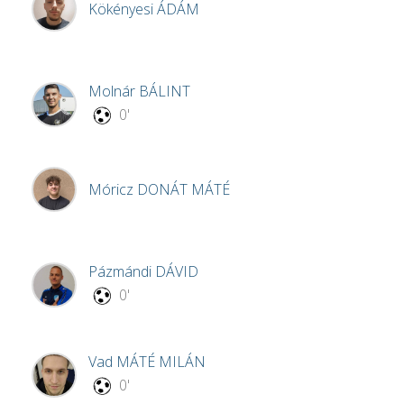
Kökényesi
ÁDÁM
Molnár
BÁLINT
0'
Móricz
DONÁT MÁTÉ
Pázmándi
DÁVID
0'
Vad
MÁTÉ MILÁN
0'