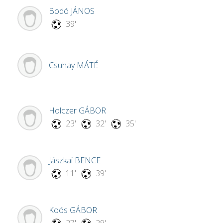
Bodó
JÁNOS
39'
Csuhay
MÁTÉ
Holczer
GÁBOR
23'
32'
35'
Jászkai
BENCE
11'
39'
Koós
GÁBOR