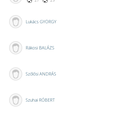
27'
29'
Lukács
GYÖRGY
Rákosi
BALÁZS
Szőlősi
ANDRÁS
Szuhai
RÓBERT