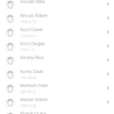
Horváth Attila
. .
Kincses Róbert
1988.10.15
Kocsi Dániel
1994.05.24
Kocsi Gergely
1988.11.01
Korányi Ákos
. .
Kornis Dávid
1991.08.06
Manheim Péter
1987.08.18
Metzler Róbert
1989.10.28
Molnár Csaba