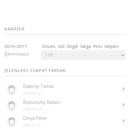
KARRIER
2016-2017
Összes
Gól
Öngól
Sárga
Piros
Kétperc
kaminokupa
119
-
-
-
-
-
JELENLEGI CSAPATTÁRSAK
Bakonyi Tamás
1993.06.10
Bulyovszky Balázs
1989.04.14
Dinya Péter
1995.01.25