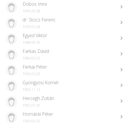
Dobos Imre
1995.06.28
dr. Stocz Ferenc
1970.02.28
Egyed Viktor
1988.09.29
Farkas Dávid
1986.05.02
Ferkai Péter
1993.03.25
Gyöngyösi Kornél
1992.11.12
Hercegh Zoltán
1992.07.20
Hornácki Péter
1993.04.20