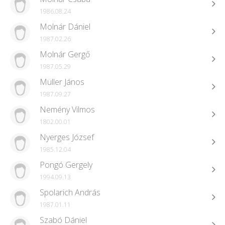
1986.08.24
Molnár Dániel
1987.02.26
Molnár Gergő
1987.05.29
Müller János
1987.09.27
Nemény Vilmos
1802.00.01
Nyerges József
1985.12.04
Pongó Gergely
1994.09.13
Spolarich András
1987.01.11
Szabó Dániel