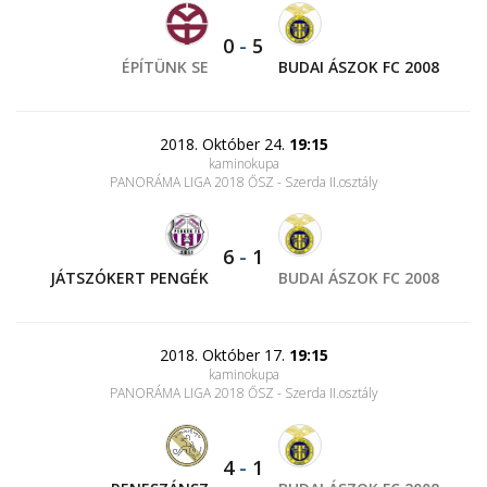
0
-
5
ÉPÍTÜNK SE
BUDAI ÁSZOK FC 2008
2018. Október 24.
19:15
kaminokupa
PANORÁMA LIGA 2018 ŐSZ - Szerda II.osztály
6
-
1
JÁTSZÓKERT PENGÉK
BUDAI ÁSZOK FC 2008
2018. Október 17.
19:15
kaminokupa
PANORÁMA LIGA 2018 ŐSZ - Szerda II.osztály
4
-
1