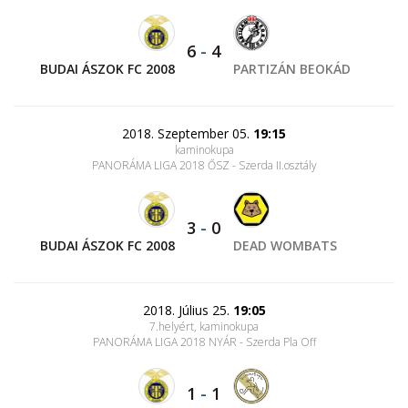
6
-
4
BUDAI ÁSZOK FC 2008
PARTIZÁN BEOKÁD
2018. Szeptember 05.
19:15
kaminokupa
PANORÁMA LIGA 2018 ŐSZ - Szerda II.osztály
3
-
0
BUDAI ÁSZOK FC 2008
DEAD WOMBATS
2018. Július 25.
19:05
7.helyért, kaminokupa
PANORÁMA LIGA 2018 NYÁR - Szerda Pla Off
1
-
1