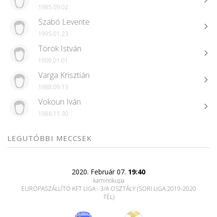
1985.09.02
Szabó Levente
1995.01.23
Török István
1900.01.01
Varga Krisztián
1988.09.13
Vokoun Iván
1986.11.30
LEGUTÓBBI MECCSEK
2020. Február 07.
19:40
kaminokupa
EURÓPASZÁLLÍTÓ KFT LIGA - 3/A OSZTÁLY (SORI LIGA 2019-2020
TÉL)