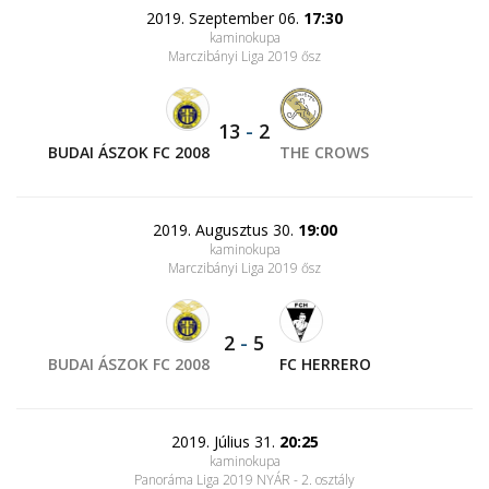
2019. Szeptember 06.
17:30
kaminokupa
Marczibányi Liga 2019 ősz
13
-
2
BUDAI ÁSZOK FC 2008
THE CROWS
2019. Augusztus 30.
19:00
kaminokupa
Marczibányi Liga 2019 ősz
2
-
5
BUDAI ÁSZOK FC 2008
FC HERRERO
2019. Július 31.
20:25
kaminokupa
Panoráma Liga 2019 NYÁR - 2. osztály