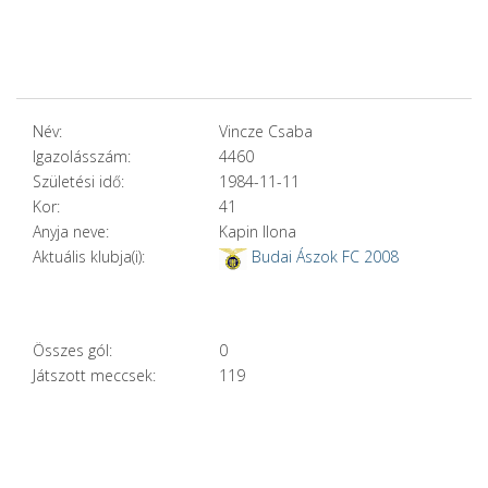
Név:
Vincze Csaba
Igazolásszám:
4460
Születési idő:
1984-11-11
Kor:
41
Anyja neve:
Kapin Ilona
Aktuális klubja(i):
Budai Ászok FC 2008
Összes gól:
0
Játszott meccsek:
119