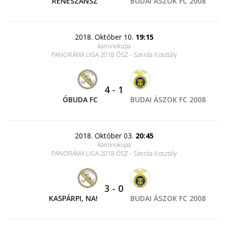
RENESZÁNSZ
BUDAI ÁSZOK FC 2008
2018. Október 10.
19:15
kaminokupa
PANORÁMA LIGA 2018 ŐSZ - Szerda II.osztály
4
-
1
ÓBUDA FC
BUDAI ÁSZOK FC 2008
2018. Október 03.
20:45
kaminokupa
PANORÁMA LIGA 2018 ŐSZ - Szerda II.osztály
3
-
0
KASPÁRPI, NA!
BUDAI ÁSZOK FC 2008