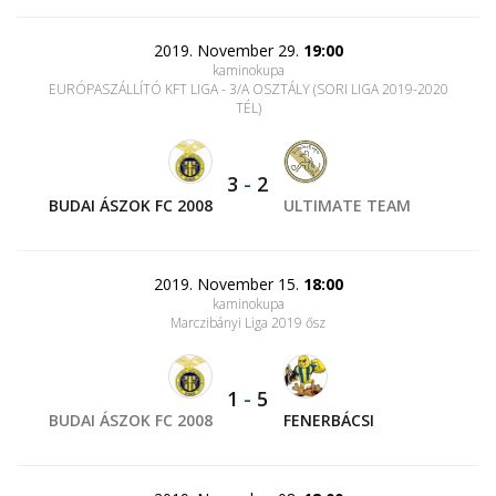
2019. November 29.
19:00
kaminokupa
EURÓPASZÁLLÍTÓ KFT LIGA - 3/A OSZTÁLY (SORI LIGA 2019-2020
TÉL)
3
-
2
BUDAI ÁSZOK FC 2008
ULTIMATE TEAM
2019. November 15.
18:00
kaminokupa
Marczibányi Liga 2019 ősz
1
-
5
BUDAI ÁSZOK FC 2008
FENERBÁCSI