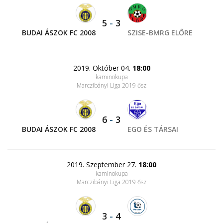
5
-
3
BUDAI ÁSZOK FC 2008
SZISE-BMRG ELŐRE
2019. Október 04.
18:00
kaminokupa
Marczibányi Liga 2019 ősz
6
-
3
BUDAI ÁSZOK FC 2008
EGO ÉS TÁRSAI
2019. Szeptember 27.
18:00
kaminokupa
Marczibányi Liga 2019 ősz
3
-
4