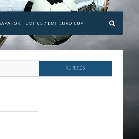
SAPATOK
EMF CL / EMF EURO CUP
KERESÉS