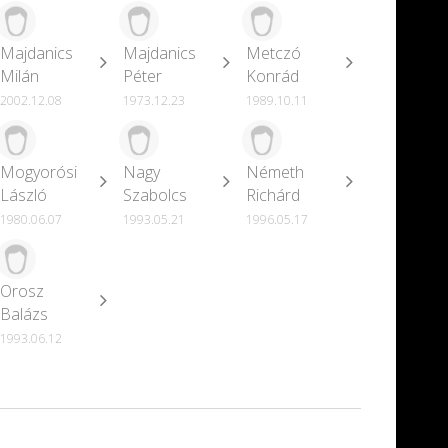
Majdanics
Majdanics
Metczó
Milán
Péter
Konrád
2002.12.08
1973.12.23
1989.10.11
Mogyorósi
Nagy
Németh
László
Szabolcs
Richárd
1980.06.07
1993.05.21
1996.05.17
Orosz
Balázs
1993.06.12