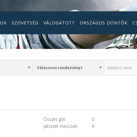
GOK
SZÖVETSÉG
VÁLOGATOTT
ORSZÁGOS DÖNTŐK
C
Összes gól:
0
Játszott meccsek:
4