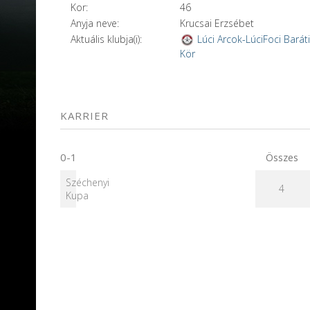
Kor:
46
Anyja neve:
Krucsai Erzsébet
Aktuális klubja(i):
Lúci Arcok-LúciFoci Barát
Kör
KARRIER
0-1
Összes
Széchenyi
4
Kupa