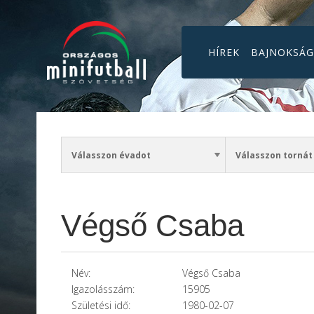
HÍREK
BAJNOKSÁ
Végső Csaba
Név:
Végső Csaba
Igazolásszám:
15905
Születési idő:
1980-02-07