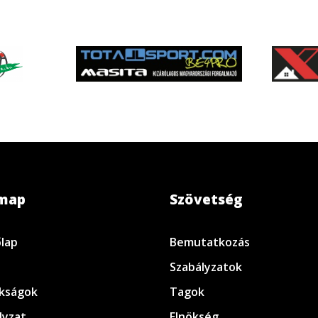
emap
Szövetség
lap
Bemutatkozás
Szabályzatok
kságok
Tagok
lyzat
Elnökség