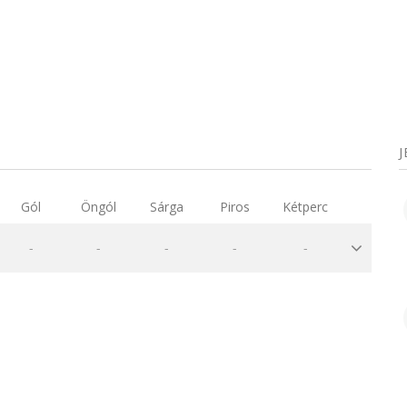
i
Gól
Öngól
Sárga
Piros
Kétperc
-
-
-
-
-