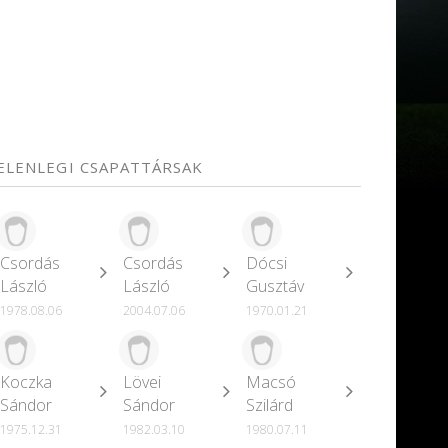
JELENLEGI CSAPATTÁRSAK
Csordás
Csordás
Dócsi
László
László
Gusztáv
1978.08.06
2004.07.06
1970.01.21
Koczka
Lövei
Macsó
Sándor
Sándor
Szilárd
1975.12.31
1982.03.10
1980.07.11