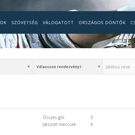
GOK
SZÖVETSÉG
VÁLOGATOTT
ORSZÁGOS DÖNTŐK
C
Összes gól:
0
Játszott meccsek:
4