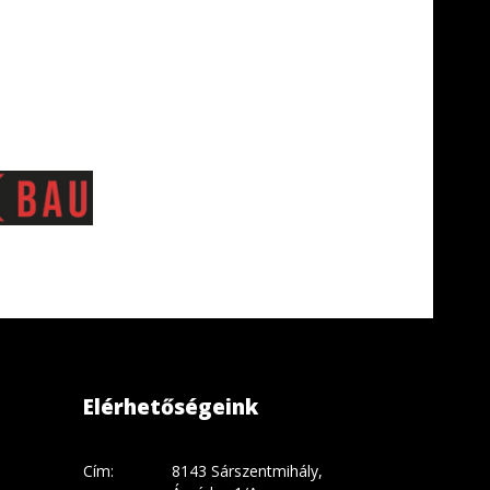
Elérhetőségeink
Cím:
8143 Sárszentmihály,