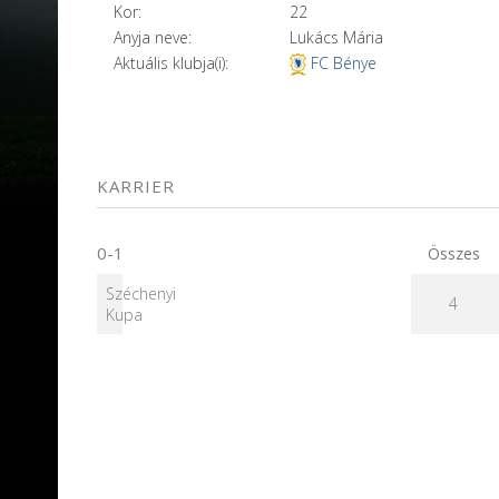
Kor:
22
Anyja neve:
Lukács Mária
Aktuális klubja(i):
FC Bénye
KARRIER
0-1
Összes
Széchenyi
4
Kupa