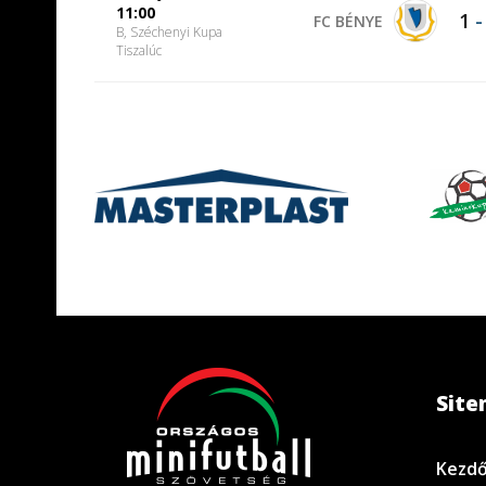
11:00
1
FC BÉNYE
B, Széchenyi Kupa
Tiszalúc
Sit
Kezdő