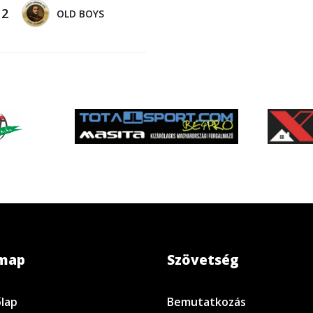
-
2
OLD BOYS
emap
Szövetség
lap
Bemutatkozás