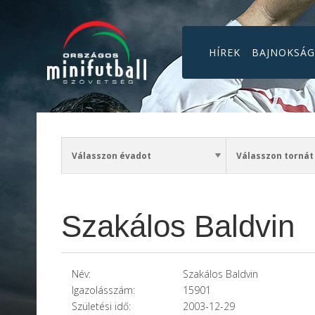
HÍREK
BAJNOKSÁ
Szakálos Baldvin
Név:
Szakálos Baldvin
Igazolásszám:
15901
Születési idő:
2003-12-29