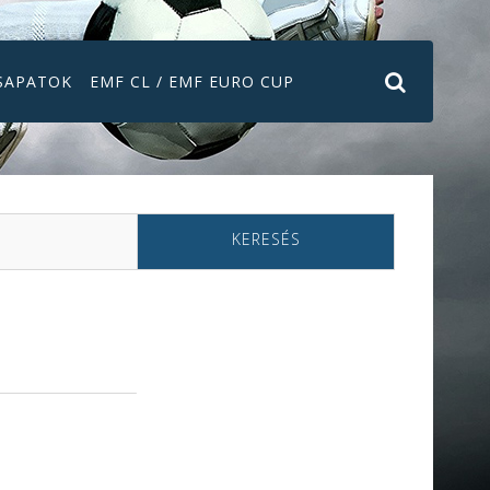
SAPATOK
EMF CL / EMF EURO CUP
KERESÉS