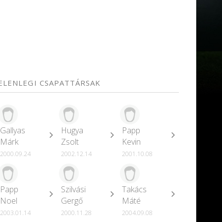
JELENLEGI CSAPATTÁRSAK
Gallyas
Hugya
Papp
Márk
Zsolt
Kevin
2000.09.24
2002.12.14
2001.10.08
Papp
Szilvási
Takács
Noel
Gergő
Máté
2003.01.14
2000.11.28
2004.09.08