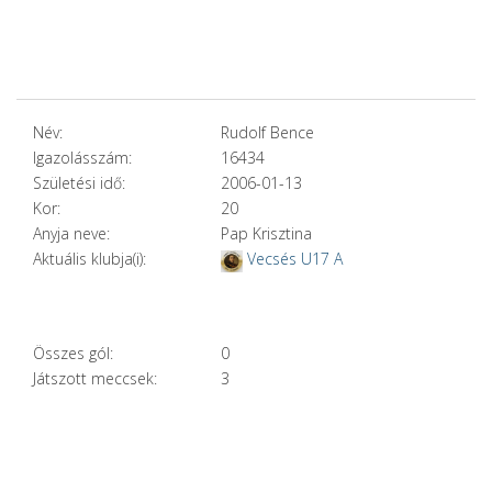
Név:
Rudolf Bence
Igazolásszám:
16434
Születési idő:
2006-01-13
Kor:
20
Anyja neve:
Pap Krisztina
Aktuális klubja(i):
Vecsés U17 A
Összes gól:
0
Játszott meccsek:
3