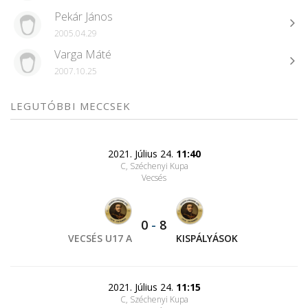
Pekár János
2005.04.29
Varga Máté
2007.10.25
LEGUTÓBBI MECCSEK
2021. Július 24.
11:40
C, Széchenyi Kupa
Vecsés
0
-
8
VECSÉS U17 A
KISPÁLYÁSOK
2021. Július 24.
11:15
C, Széchenyi Kupa