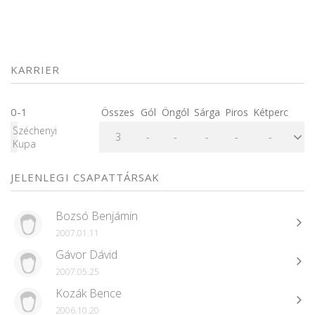
KARRIER
0-1
Összes
Gól
Öngól
Sárga
Piros
Kétperc
Széchenyi
3
-
-
-
-
-
Kupa
JELENLEGI CSAPATTÁRSAK
Bozsó Benjámin
2007.01.11
Gávor Dávid
2007.05.25
Kozák Bence
2006.10.20