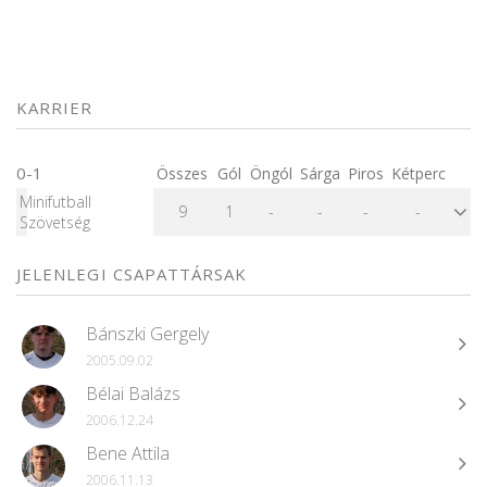
KARRIER
0-1
Összes
Gól
Öngól
Sárga
Piros
Kétperc
Minifutball
9
1
-
-
-
-
Szövetség
JELENLEGI CSAPATTÁRSAK
Bánszki Gergely
2005.09.02
Bélai Balázs
2006.12.24
Bene Attila
2006.11.13