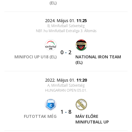
(EL)
2024. Május 01.
11:25
B, Minifutball Szövetség
NB1.hu Minifutball Extraliga 3. Állomás
0
-
2
MINIFOCI UP U18 (EL)
NATIONAL IRON TEAM
(EL)
2022. Május 01.
11:20
A, Minifutball Szövetség
HUNGARIAN OPEN 05.01.
1
-
8
FUTOTTAK MÉG
MÁV ELŐRE
MINIFUTBALL UP