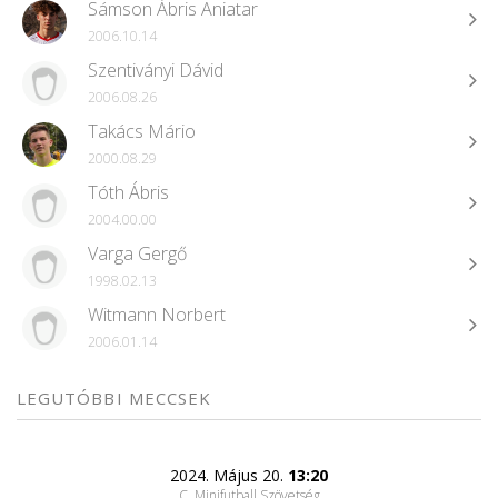
Sámson Ábris Aniatar
2006.10.14
Szentiványi Dávid
2006.08.26
Takács Mário
2000.08.29
Tóth Ábris
2004.00.00
Varga Gergő
1998.02.13
Witmann Norbert
2006.01.14
LEGUTÓBBI MECCSEK
2024. Május 20.
13:20
C, Minifutball Szövetség