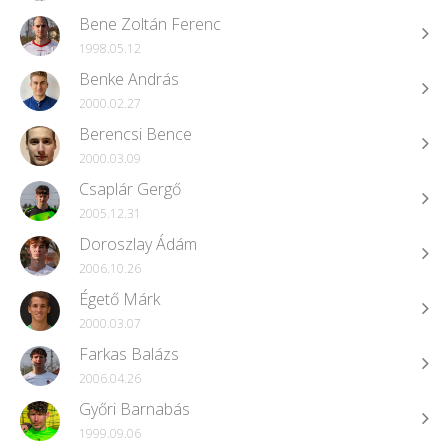
Bene Zoltán Ferenc
1998.05.12
Benke András
2000.02.27
Berencsi Bence
2000.03.09
Csaplár Gergő
2005.12.31
Doroszlay Ádám
2006.10.26
Égető Márk
2000.03.07
Farkas Balázs
2006.04.26
Győri Barnabás
1999.09.06