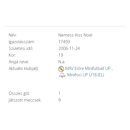
Név:
Nemess-Kiss Noel
Igazolásszám:
17493
Születési idő:
2006-11-24
Kor:
19
Anyja neve:
N.a.
Aktuális klubja(i):
MÁV Előre Minifutball UP
,
Minifoci UP U18 (EL)
Összes gól:
1
Játszott meccsek:
9