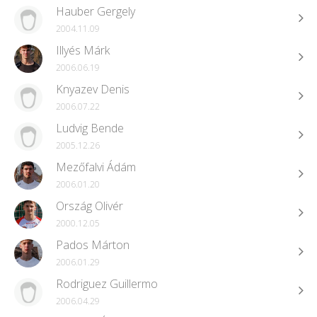
Hauber Gergely
2004.11.09
Illyés Márk
2006.06.19
Knyazev Denis
2006.07.22
Ludvig Bende
2005.12.26
Mezőfalvi Ádám
2006.01.20
Ország Olivér
2000.12.05
Pados Márton
2006.01.29
Rodriguez Guillermo
2006.04.29