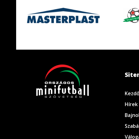
Sit
Kezdő
Hírek
Bajno
Szabá
Válog