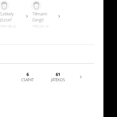
Székely
Tillmann
József
Gergő
1997.08.22
1992.02.14
6
61
CSAPAT
JÁTÉKOS