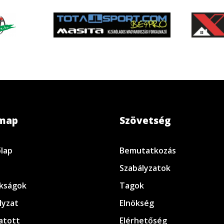
emap
Szövetség
lap
Bemutatkozás
Szabályzatok
kságok
Tagok
lyzat
Elnökség
atott
Elérhetőség