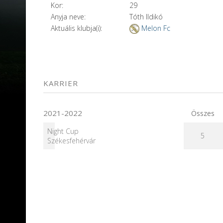
Kor:
29
Anyja neve:
Tóth Ildikó
Aktuális klubja(i):
Melon Fc
KARRIER
2021-2022
Összes
Night Cup
5
Székesfehérvár