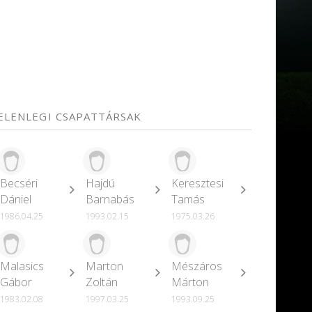
JELENLEGI CSAPATTÁRSAK
Becséri
Hajdú
Keresztesi
Dániel
Barnabás
Tamás
1986.04.25
1993.02.15
1975.03.26
Malasics
Marton
Mészáros
Gábor
Zoltán
Márton
1983.02.08
1997.03.25
1993.09.25