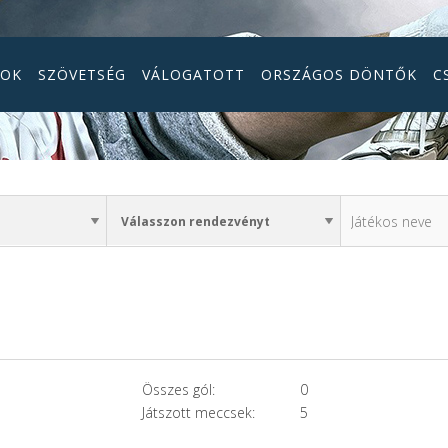
GOK
SZÖVETSÉG
VÁLOGATOTT
ORSZÁGOS DÖNTŐK
C
Összes gól:
0
Játszott meccsek:
5