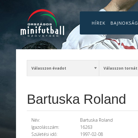
HÍREK
BAJNOKSÁ
Bartuska Roland
Név:
Bartuska Roland
Igazolásszám:
16263
Születési idő:
1997-02-08