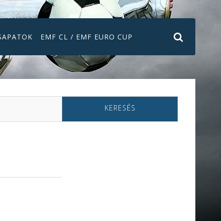
SAPATOK
EMF CL / EMF EURO CUP
KERESÉS