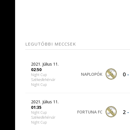
LEGUTÓBBI MECCSEK
2021. Július 11.
02:50
0
NAPLOPÓK
Night Cup
Székesfehérvár
Night Cup
2021. Július 11.
01:35
2
FORTUNA FC
Night Cup
Székesfehérvár
Night Cup