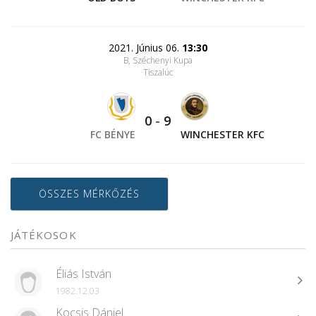
2021. Június 06.
13:30
B, Széchenyi Kupa
Tiszalúc
0
-
9
FC BÉNYE
WINCHESTER KFC
ÖSSZES MÉRKŐZÉS
JÁTÉKOSOK
Éliás István
1982.12.03
Kocsis Dániel