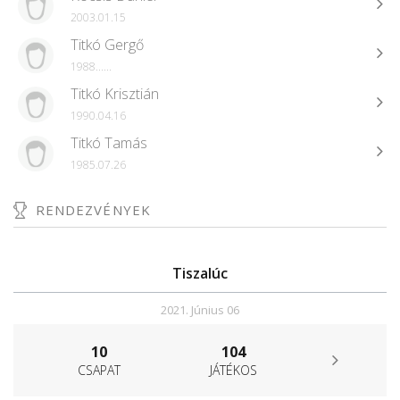
2003.01.15
Titkó Gergő
1988......
Titkó Krisztián
1990.04.16
Titkó Tamás
1985.07.26
RENDEZVÉNYEK
Tiszalúc
2021. Június 06
10
104
CSAPAT
JÁTÉKOS