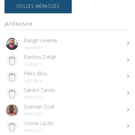
ÖSSZES MÉRKŐZÉS
JÁTÉKOSOK
Balogh Levente
1986.09.07
Barthos Zoltán
1978.06.15
Petró Ákos
1987.08.18
Sándor Tamás
1982.09.14
Szatmári Zsolt
1989.10.03
Szondi László
1986.06.13