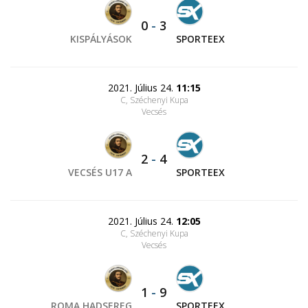
0
-
3
KISPÁLYÁSOK
SPORTEEX
2021. Július 24.
11:15
C, Széchenyi Kupa
Vecsés
2
-
4
VECSÉS U17 A
SPORTEEX
2021. Július 24.
12:05
C, Széchenyi Kupa
Vecsés
1
-
9
ROMA HADSEREG
SPORTEEX