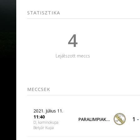
STATISZTIKA
4
Lejátszott meccs
MECCSEK
2021. Július 11.
11:40
1
PARALIMPIAKOSZ
D, kaminokupa
Betyár Kupa