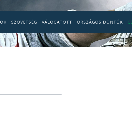
GOK
SZÖVETSÉG
VÁLOGATOTT
ORSZÁGOS DÖNTŐK
C