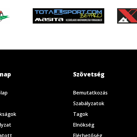
emap
Szövetség
lap
Bemutatkozás
Szabályzatok
kságok
Tagok
lyzat
Elnökség
atott
Elérhetőség