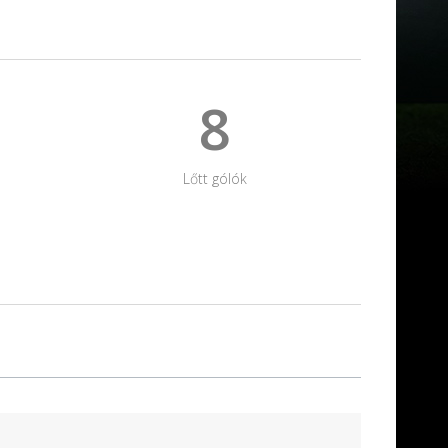
8
Lőtt gólók