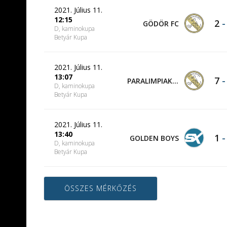
2021. Július 11.
12:15
2
GÖDÖR FC
D, kaminokupa
Betyár Kupa
2021. Július 11.
13:07
7
PARALIMPIAKOSZ
D, kaminokupa
Betyár Kupa
2021. Július 11.
13:40
1
GOLDEN BOYS
D, kaminokupa
Betyár Kupa
ÖSSZES MÉRKŐZÉS