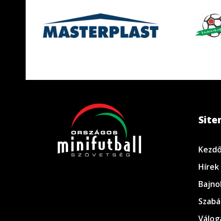
Sit
Kezdő
Hírek
Bajno
Szabá
Válog