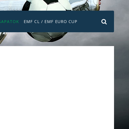
SAPATOK
EMF CL / EMF EURO CUP