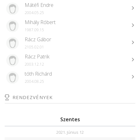
Mátéfi Endre
2004.05.25
Mihály Róbert
1987.09.15
Rácz Gábor
2105.02.01
Rácz Patrik
2003.12.12
tóth Richárd
2004.08.25
RENDEZVÉNYEK
Szentes
2021. Június 12