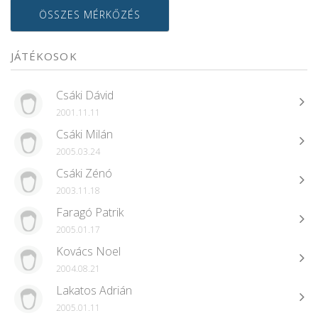
ÖSSZES MÉRKŐZÉS
JÁTÉKOSOK
Csáki Dávid
2001.11.11
Csáki Milán
2005.03.24
Csáki Zénó
2003.11.18
Faragó Patrik
2005.01.17
Kovács Noel
2004.08.21
Lakatos Adrián
2005.01.11