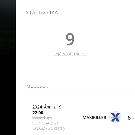
STATISZTIKA
9
Lejátszott meccs
MECCSEK
2024. Április 19.
22:00
6
MAXIKILLER
kaminokupa
SORI LIGA 2024
TAVASZ - 3.B osztály