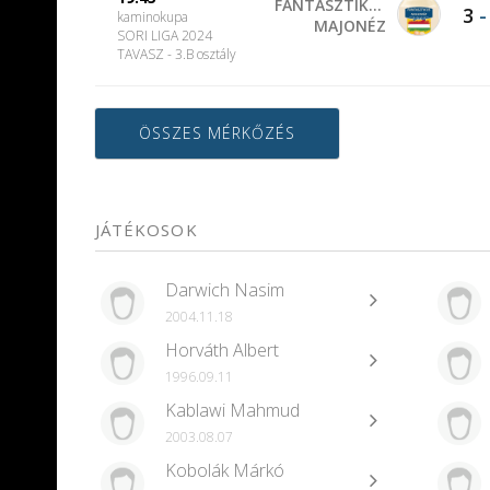
FANTASZTIKUS
3
kaminokupa
MAJONÉZ
SORI LIGA 2024
TAVASZ - 3.B osztály
ÖSSZES MÉRKŐZÉS
JÁTÉKOSOK
Darwich Nasim
2004.11.18
Horváth Albert
1996.09.11
Kablawi Mahmud
2003.08.07
Kobolák Márkó