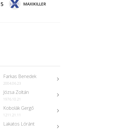
-
5
MAXIKILLER
Farkas Benedek
2004.06.23
Józsa Zoltán
1976.10.21
Kobolák Gergő
1211.21.11
Lakatos Lóránt