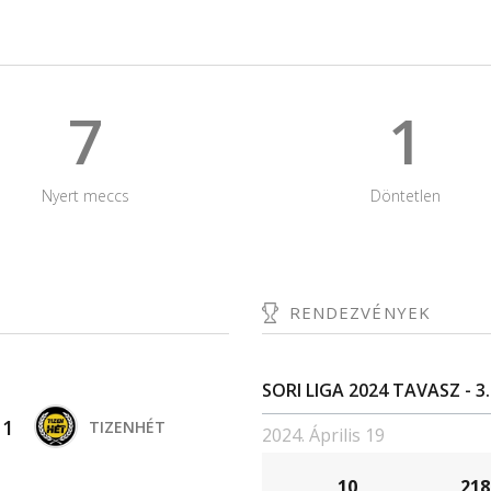
7
1
Nyert meccs
Döntetlen
RENDEZVÉNYEK
SORI LIGA 2024 TAVASZ - 3.
-
1
TIZENHÉT
2024. Április 19
10
218