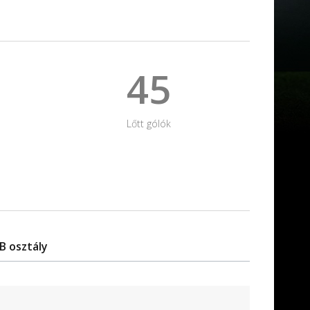
45
Lőtt gólók
B osztály