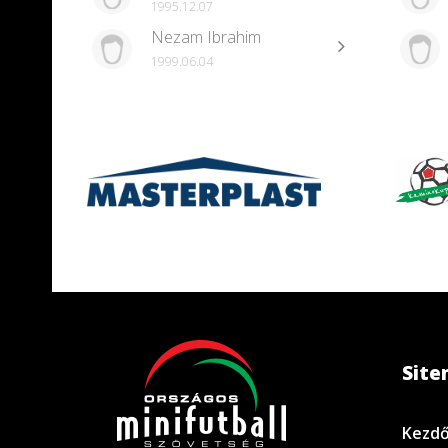
1995.12.07
Nezam Ibrahim
1999.06.04
Sit
Kezdő