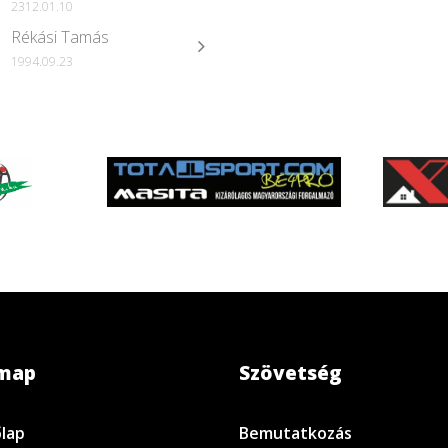
2312.01.10
Rékási Tamás
1994.09.23
emap
Szövetség
lap
Bemutatkozás