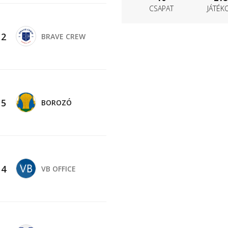
CSAPAT
JÁTÉK
-
2
BRAVE CREW
-
5
BOROZÓ
-
4
VB OFFICE