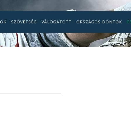
GOK
SZÖVETSÉG
VÁLOGATOTT
ORSZÁGOS DÖNTŐK
C