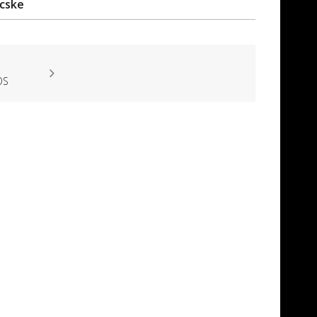
cske
OS