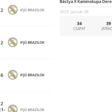
Bástya X Kaminokupa Dere
-
2
IFJÚ BRAZILOK
2023. Január 28
34
39
CSAPAT
JÁTÉK
-
2
IFJÚ BRAZILOK
-
6
IFJÚ BRAZILOK
-
2
:1-
IFJÚ BRAZILOK