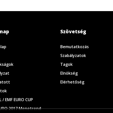
emap
Szövetség
lap
Bemutatkozás
Szabályzatok
kságok
Tagok
lyzat
Elnökség
atott
Elérhetőség
tok
L / EMF EURO CUP
URO 2017 Menetrend