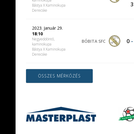
kaminokupa
3
Bástya X Kaminokupa
Derecske
2023. Január 29.
18:10
Negyeddöntő,
0
BÓBITA SFC
kaminokupa
Bástya X Kaminokupa
Derecske
ÖSSZES MÉRKŐZÉS