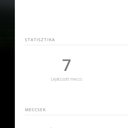
STATISZTIKA
7
Lejátszott meccs
MECCSEK