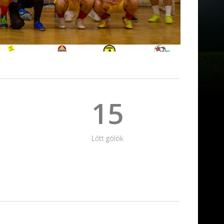
15
Lőtt gólók