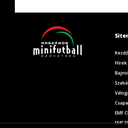
Sit
Kezdő
Hírek
Bajno
Szabá
Válog
Csapa
EMF C
EMF E