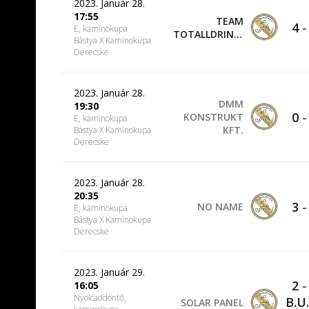
2023. Január 28.
17:55
TEAM
4
E, kaminokupa
TOTALLDRINKS
Bástya X Kaminokupa
Derecske
2023. Január 28.
DMM
19:30
0
KONSTRUKT
E, kaminokupa
KFT.
Bástya X Kaminokupa
Derecske
2023. Január 28.
20:35
3
NO NAME
E, kaminokupa
Bástya X Kaminokupa
Derecske
2023. Január 29.
2
16:05
Nyolcaddöntő,
B.U.
SOLAR PANEL