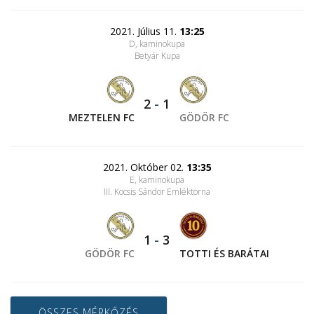
2021. Július 11.
13:25
D, kaminokupa
Betyár Kupa
2
-
1
MEZTELEN FC
GÖDÖR FC
2021. Október 02.
13:35
E, kaminokupa
III. Kocsis Sándor Emléktorna
1
-
3
GÖDÖR FC
TOTTI ÉS BARÁTAI
ÖSSZES MÉRKŐZÉS