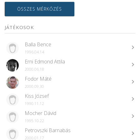
ÖSSZES MÉRKŐZÉS
JÁTÉKOSOK
Balla Bence
1996.04.14
Erni Edmond Attila
2000.06.18
Fodor Máté
2000.09.30
Kiss József
1990.11.12
Mocher Dávid
1995.10.22
Petrovszki Barnabás
2000.01.17