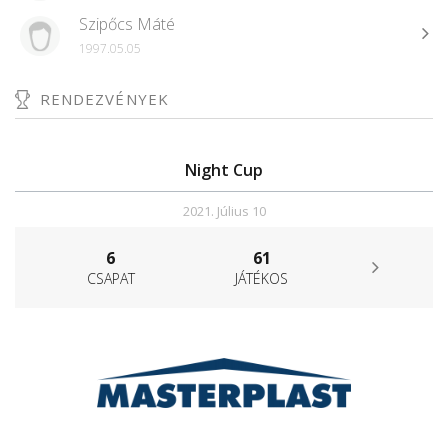
Szipőcs Máté
1997.05.05
RENDEZVÉNYEK
Night Cup
2021. Július 10
6
61
CSAPAT
JÁTÉKOS