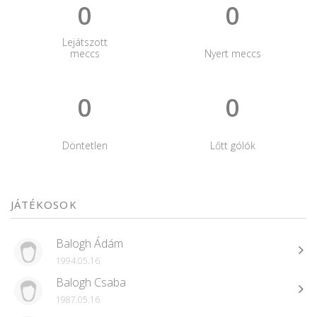
0
0
Lejátszott
meccs
Nyert meccs
0
0
Döntetlen
Lőtt gólók
JÁTÉKOSOK
Balogh Ádám
1994.05.16
Balogh Csaba
1987.05.16