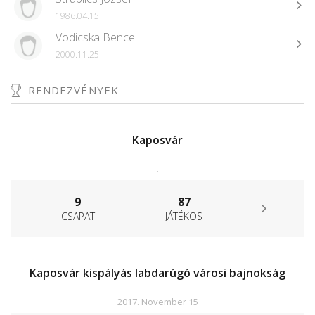
1986.04.15
Vodicska Bence
2000.11.25
RENDEZVÉNYEK
Kaposvár
.
9
87
CSAPAT
JÁTÉKOS
Kaposvár kispályás labdarúgó városi bajnokság
2017. November 15