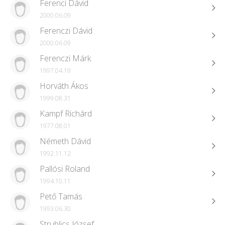
Ferenci Dávid
2000.06.09
Ferenczi Dávid
2000.06.09
Ferenczi Márk
1997.04.19
Horváth Ákos
1999.08.31
Kampf Richárd
1977.08.01
Németh Dávid
1992.11.12
Pallósi Roland
1994.10.11
Pető Tamás
1993.06.30
Strublics József