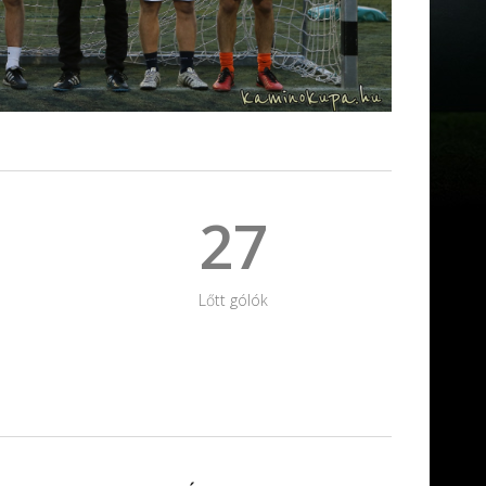
27
Lőtt gólók