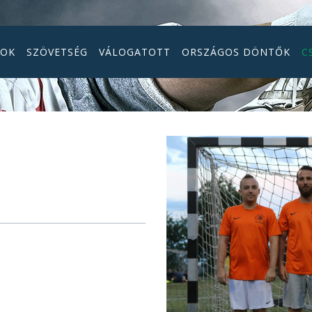
GOK
SZÖVETSÉG
VÁLOGATOTT
ORSZÁGOS DÖNTŐK
C