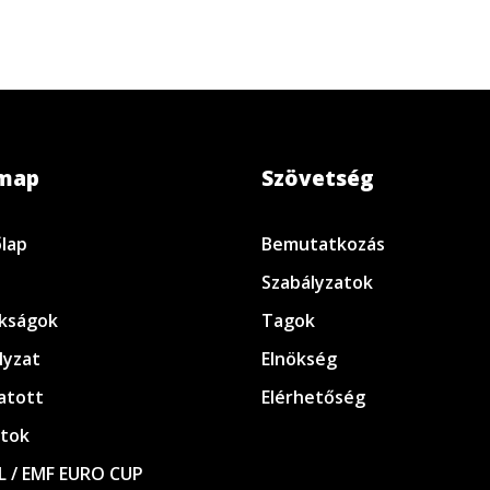
emap
Szövetség
lap
Bemutatkozás
Szabályzatok
kságok
Tagok
lyzat
Elnökség
atott
Elérhetőség
tok
L / EMF EURO CUP