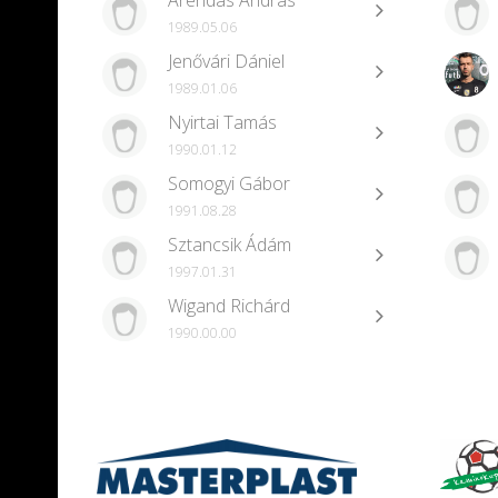
Árendás András
1989.05.06
Jenővári Dániel
1989.01.06
Nyirtai Tamás
1990.01.12
Somogyi Gábor
1991.08.28
Sztancsik Ádám
1997.01.31
Wigand Richárd
1990.00.00