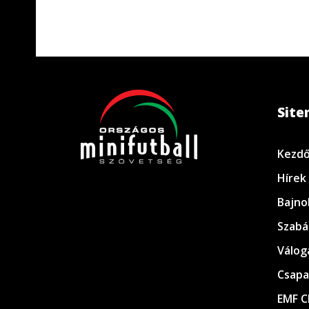
Sit
Kezdő
Hírek
Bajno
Szabá
Válog
Csapa
EMF C