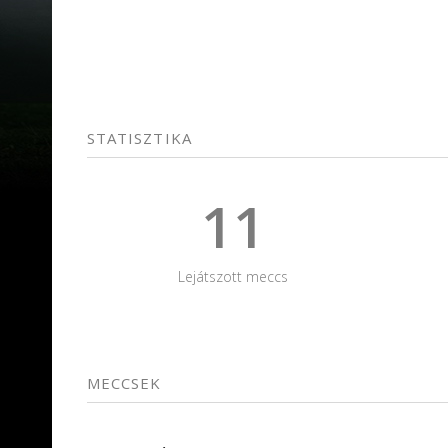
STATISZTIKA
11
Lejátszott meccs
MECCSEK