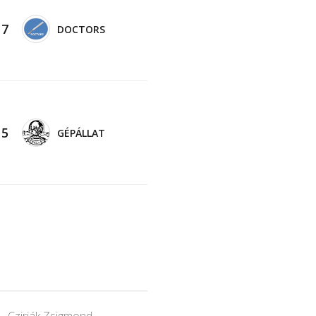
-
7
DOCTORS
-
5
GÉPÁLLAT