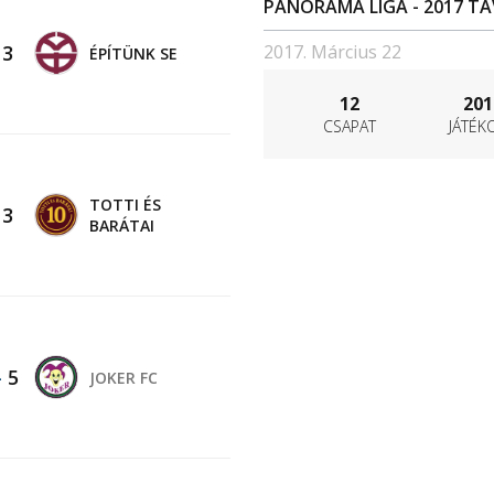
PANORÁMA LIGA - 2017 TA
-
3
2017. Március 22
ÉPÍTÜNK SE
12
201
CSAPAT
JÁTÉK
TOTTI ÉS
-
3
BARÁTAI
-
5
JOKER FC