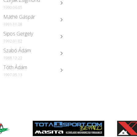
Czirják Zsigmond
1990.06.05
Máthé Gáspár
1991.11.08
Sipos Gergely
1992.01.02
Szabó Ádám
1988.12.22
Tóth Ádám
1997.05.13