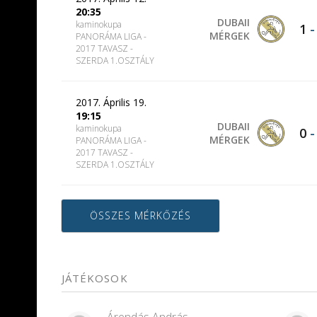
20:35
DUBAII
kaminokupa
1
MÉRGEK
PANORÁMA LIGA -
2017 TAVASZ -
SZERDA 1.OSZTÁLY
2017. Április 19.
19:15
DUBAII
kaminokupa
0
MÉRGEK
PANORÁMA LIGA -
2017 TAVASZ -
SZERDA 1.OSZTÁLY
ÖSSZES MÉRKŐZÉS
JÁTÉKOSOK