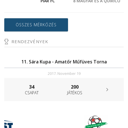
PIAR FC
8 MAGYAR ÉS A QUIRICÓ
ÖSSZES MÉRKŐZÉS
RENDEZVÉNYEK
11. Sára Kupa - Amatőr Műfüves Torna
2017. November 19
34
200
CSAPAT
JÁTÉKOS