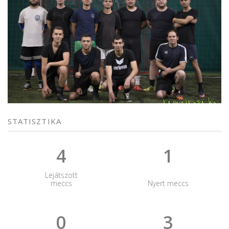
STATISZTIKA
4
1
Lejátszott
meccs
Nyert meccs
0
3