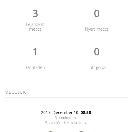
3
0
Lejátszott
meccs
Nyert meccs
1
0
Döntetlen
Lőtt gólók
MECCSEK
2017. December 10.
08:50
B, kaminokupa
Balatonfüredi Mikulás Kupa