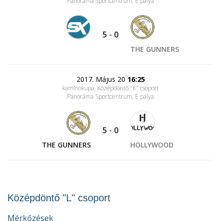
Panoráma Sportcentrum
, E pálya
5
-
0
THE GUNNERS
2017. Május 20
16:25
kaminokupa, Középdöntő "K" csoport
Panoráma Sportcentrum
, E pálya
5
-
0
THE GUNNERS
HOLLYWOOD
Középdöntő "L" csoport
Mérkőzések