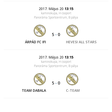
2017. Május 20
13:15
kaminokupa, H csoport
Panoráma Sportcentrum
, B pálya
5
-
0
ÁRPÁD FC IFI
HEVESI ALL STARS
2017. Május 20
13:15
kaminokupa, H csoport
Panoráma Sportcentrum
, B pálya
5
-
0
TEAM DABALA
C-TEAM