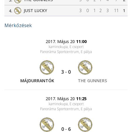
JUST LUCKY
3
0
1
2
3
11
1
4.
Mérkőzések
2017. Május 20
11:00
kaminokupa, E csoport
Panoráma Sportcentrum
, E pálya
3
-
0
MÁJDURRANTÓK
THE GUNNERS
2017. Május 20
11:25
kaminokupa, E csoport
Panoráma Sportcentrum
, E pálya
0
-
6