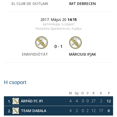
EL CLUB DE OUTLAW
IMT DEBRECEN
2017. Május 20
14:15
kaminokupa, G csoport
Panoráma Sportcentrum
, A pálya
0
-
1
ENNYIIDIÓTÁT
MÁRCIUSI IFJAK
H csoport
M
Gy
D
V
R
K
P
ÁRPÁD FC IFI
4
4
0
0
27
2
12
1.
TEAM DABALA
4
2
0
2
12
17
6
2.