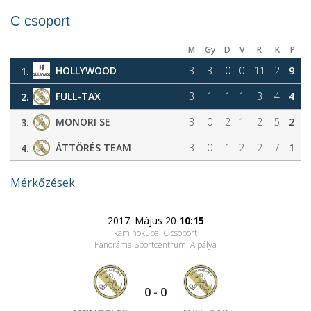
C csoport
M
Gy
D
V
R
K
P
HOLLYWOOD
3
3
0
0
11
2
9
1.
FULL-TAX
3
1
1
1
3
4
4
2.
MONORI SE
3
0
2
1
2
5
2
3.
ÁTTÖRÉS TEAM
3
0
1
2
2
7
1
4.
Mérkőzések
2017. Május 20
10:15
kaminokupa, C csoport
Panoráma Sportcentrum
, A pálya
0
-
0