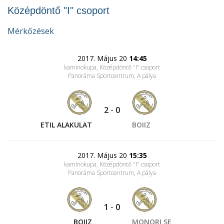
Középdöntő "I" csoport
Mérkőzések
2017. Május 20
14:45
kaminokupa, Középdöntő "I" csoport
Panoráma Sportcentrum
, A pálya
2
-
0
ETIL ALAKULAT
BOIIZ
2017. Május 20
15:35
kaminokupa, Középdöntő "I" csoport
Panoráma Sportcentrum
, A pálya
1
-
0
BOIIZ
MONORI SE