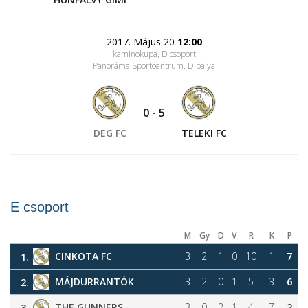
2017. Május 20
12:00
kaminokupa, D csoport
Panoráma Sportcentrum
, D pálya
0
-
5
DEG FC
TELEKI FC
E csoport
M
Gy
D
V
R
K
P
CINKOTA FC
3
2
1
0
10
1
7
1.
MÁJDURRANTÓK
3
2
0
1
5
3
6
2.
THE GUNNERS
3
0
2
1
4
7
2
3.