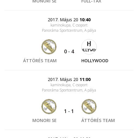
MONORI SE
FULL-TAX
2017. Május 20
10:40
kaminokupa, C csoport
Panoráma Sportcentrum
, A pálya
0
-
4
ÁTTÖRÉS TEAM
HOLLYWOOD
2017. Május 20
11:00
kaminokupa, C csoport
Panoráma Sportcentrum
, A pálya
1
-
1
MONORI SE
ÁTTÖRÉS TEAM