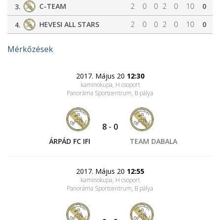
C-TEAM
2
0
0
2
0
10
0
3.
HEVESI ALL STARS
2
0
0
2
0
10
0
4.
Mérkőzések
2017. Május 20
12:30
kaminokupa, H csoport
Panoráma Sportcentrum
, B pálya
8
-
0
ÁRPÁD FC IFI
TEAM DABALA
2017. Május 20
12:55
kaminokupa, H csoport
Panoráma Sportcentrum
, B pálya