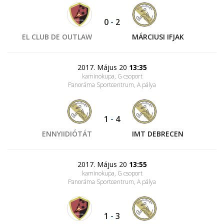
0
-
2
EL CLUB DE OUTLAW
MÁRCIUSI IFJAK
2017. Május 20
13:35
kaminokupa, G csoport
Panoráma Sportcentrum
, A pálya
1
-
4
ENNYIIDIÓTÁT
IMT DEBRECEN
2017. Május 20
13:55
kaminokupa, G csoport
Panoráma Sportcentrum
, A pálya
1
-
3