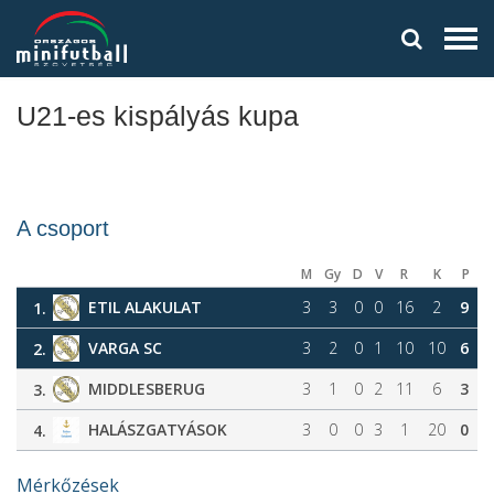
U21-es kispályás kupa
A csoport
M
Gy
D
V
R
K
P
ETIL ALAKULAT
3
3
0
0
16
2
9
1.
VARGA SC
3
2
0
1
10
10
6
2.
MIDDLESBERUG
3
1
0
2
11
6
3
3.
HALÁSZGATYÁSOK
3
0
0
3
1
20
0
4.
Mérkőzések