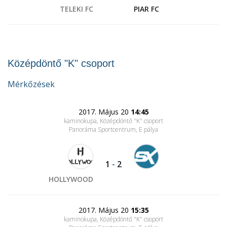
TELEKI FC
PIAR FC
Középdöntő "K" csoport
Mérkőzések
2017. Május 20
14:45
kaminokupa, Középdöntő "K" csoport
Panoráma Sportcentrum
, E pálya
1
-
2
HOLLYWOOD
2017. Május 20
15:35
kaminokupa, Középdöntő "K" csoport