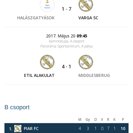
1
-
7
HALÁSZGATYÁSOK
VARGA SC
2017. Május 20
09:45
kaminokupa, A csoport
Panoráma Sportcentrum
, A pálya
4
-
1
ETIL ALAKULAT
MIDDLESBERUG
B csoport
M
Gy
D
V
R
K
P
PIAR FC
4
3
1
0
7
1
10
1.