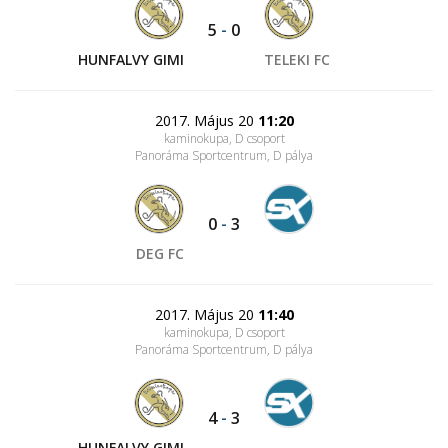
5
-
0
HUNFALVY GIMI
TELEKI FC
2017. Május 20
11:20
kaminokupa, D csoport
Panoráma Sportcentrum
, D pálya
0
-
3
DEG FC
2017. Május 20
11:40
kaminokupa, D csoport
Panoráma Sportcentrum
, D pálya
4
-
3
HUNFALVY GIMI