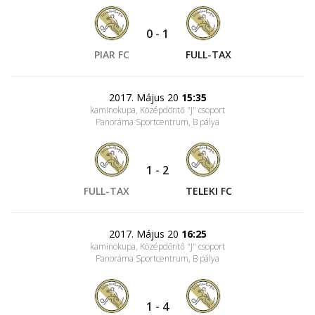
0
-
1
PIAR FC
FULL-TAX
2017. Május 20
15:35
kaminokupa, Középdöntő "J" csoport
Panoráma Sportcentrum
, B pálya
1
-
2
FULL-TAX
TELEKI FC
2017. Május 20
16:25
kaminokupa, Középdöntő "J" csoport
Panoráma Sportcentrum
, B pálya
1
-
4