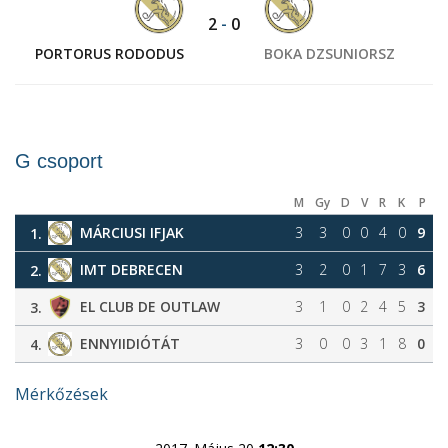
2
-
0
PORTORUS RODODUS
BOKA DZSUNIORSZ
G csoport
M
Gy
D
V
R
K
P
MÁRCIUSI IFJAK
3
3
0
0
4
0
9
1.
IMT DEBRECEN
3
2
0
1
7
3
6
2.
EL CLUB DE OUTLAW
3
1
0
2
4
5
3
3.
ENNYIIDIÓTÁT
3
0
0
3
1
8
0
4.
Mérkőzések