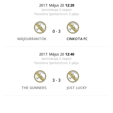
2017. Május 20
12:20
kaminokupa, E csoport
Panoráma Sportcentrum
, E pálya
0
-
3
MÁJDURRANTÓK
CINKOTA FC
2017. Május 20
12:40
kaminokupa, E csoport
Panoráma Sportcentrum
, E pálya
3
-
3
THE GUNNERS
JUST LUCKY