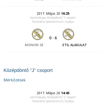
2017. Május 20
16:25
kaminokupa, Középdöntő "I" csoport
Panoráma Sportcentrum
, A pálya
0
-
6
MONORI SE
ETIL ALAKULAT
Középdöntő "J" csoport
Mérkőzések
2017. Május 20
14:45
kaminokupa, Középdöntő "J" csoport
Panoráma Sportcentrum
, B pálya