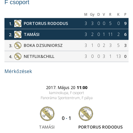
F csoport
M
Gy
D
V
R
K
P
PORTORUS RODODUS
3
3
0
0
5
0
9
1.
TAMÁSI
3
2
0
1
11
2
6
2.
BOKA DZSUNIORSZ
3
1
0
2
3
5
3
3.
NETFLIX&CHILL
3
0
0
3
1
13
0
4.
Mérkőzések
2017. Május 20
11:00
kaminokupa, F csoport
Panoráma Sportcentrum
, F pálya
0
-
1
TAMÁSI
PORTORUS RODODUS