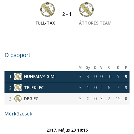
2
-
1
FULL-TAX
ÁTTÖRÉS TEAM
D csoport
M
Gy
D
V
R
K
P
HUNFALVY GIMI
3
3
0
0
16
5
9
1.
TELEKI FC
3
1
0
2
6
7
3
2.
DEG FC
3
0
0
3
2
15
0
3.
Mérkőzések
2017. Május 20
10:15