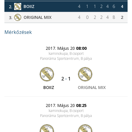
BOIIZ
4
1
1
2
4
6
4
2.
ORIGINAL MIX
4
0
2
2
4
8
2
3.
Mérkőzések
2017. Május 20
08:00
kaminokupa, B csoport
Panoráma Sportcentrum
, B pálya
2
-
1
BOIIZ
ORIGINAL MIX
2017. Május 20
08:25
kaminokupa, B csoport
Panoráma Sportcentrum
, B pálya