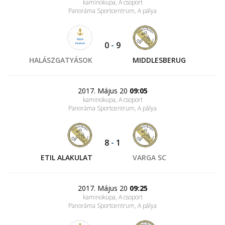
kaminokupa, A csoport
Panoráma Sportcentrum
, A pálya
0
-
9
HALÁSZGATYÁSOK
MIDDLESBERUG
2017. Május 20
09:05
kaminokupa, A csoport
Panoráma Sportcentrum
, A pálya
8
-
1
ETIL ALAKULAT
VARGA SC
2017. Május 20
09:25
kaminokupa, A csoport
Panoráma Sportcentrum
, A pálya