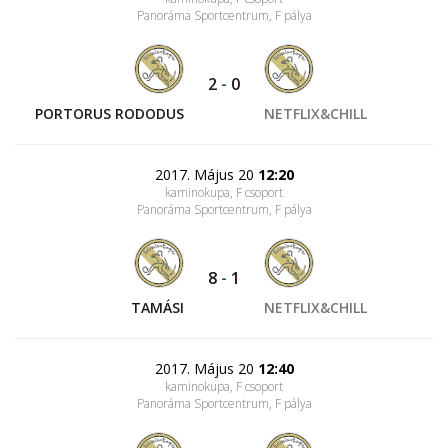
Panoráma Sportcentrum
, F pálya
2
-
0
PORTORUS RODODUS
NETFLIX&CHILL
2017. Május 20
12:20
kaminokupa, F csoport
Panoráma Sportcentrum
, F pálya
8
-
1
TAMÁSI
NETFLIX&CHILL
2017. Május 20
12:40
kaminokupa, F csoport
Panoráma Sportcentrum
, F pálya