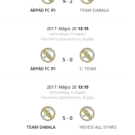
9
-
2
ÁRPÁD FC IFI
TEAM DABALA
2017. Május 20
13:15
kaminokupa, H csoport
Panoráma Sportcentrum
, B pálya
5
-
0
ÁRPÁD FC IFI
C-TEAM
2017. Május 20
13:15
kaminokupa, H csoport
Panoráma Sportcentrum
, B pálya
5
-
0
TEAM DABALA
HEVESI ALL STARS